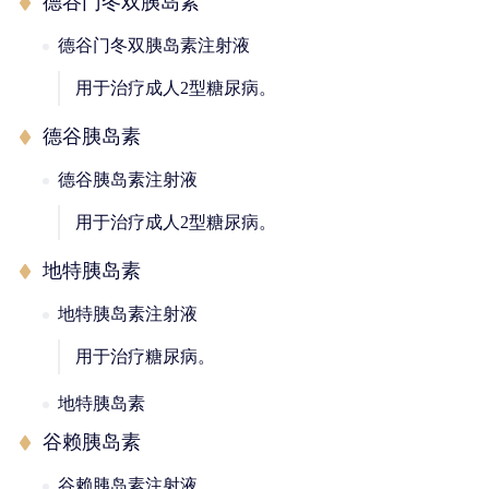
德谷门冬双胰岛素
德谷门冬双胰岛素注射液
用于治疗成人2型糖尿病。
德谷胰岛素
德谷胰岛素注射液
用于治疗成人2型糖尿病。
地特胰岛素
地特胰岛素注射液
用于治疗糖尿病。
地特胰岛素
谷赖胰岛素
谷赖胰岛素注射液