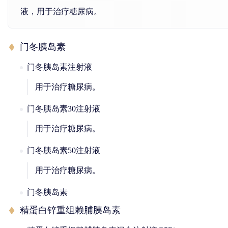
液，用于治疗糖尿病。
门冬胰岛素
门冬胰岛素注射液
用于治疗糖尿病。
门冬胰岛素30注射液
用于治疗糖尿病。
门冬胰岛素50注射液
用于治疗糖尿病。
门冬胰岛素
精蛋白锌重组赖脯胰岛素