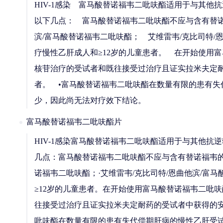
HIV-1感染 富马酸替诺福韦二吡呋酯适用于与其他抗
以下几点： 富马酸替诺福韦二吡呋酯不应与含有替诺
滨/富马酸替诺福韦二吡呋酯； 艾维雷韦/克比司特
疗慢性乙肝成人和≥12岁的儿童患者。 在开始使用
核苷治疗的受试者和既往接受过治疗且证实拉米夫定耐
者。 •富马酸替诺福韦二吡呋酯在数量有限的患有失
少，因此尚无法对疗效下结论。
富马酸替诺福韦二吡呋酯片
HIV-1感染富马酸替诺福韦二吡呋酯适用于与其他抗逆
几点：富马酸替诺福韦二吡呋酯不应与含有替诺福韦的固
诺福韦二吡呋酯；·艾维雷韦/克比司特/恩曲他滨/
≥12岁的儿童患者。在开始使用富马酸替诺福韦二吡
往接受过治疗且证实拉米夫定耐药的受试者中获得的安全
吡呋酯在数量有限的患有失代偿期肝病的慢性乙肝受