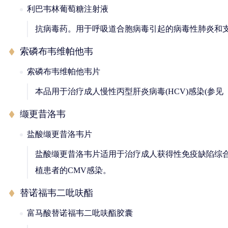
利巴韦林葡萄糖注射液
抗病毒药。用于呼吸道合胞病毒引起的病毒性肺炎和
索磷布韦维帕他韦
索磷布韦维帕他韦片
本品用于治疗成人慢性丙型肝炎病毒(HCV)感染(参
缬更昔洛韦
盐酸缬更昔洛韦片
盐酸缬更昔洛韦片适用于治疗成人获得性免疫缺陷综合症
植患者的CMV感染。
替诺福韦二吡呋酯
富马酸替诺福韦二吡呋酯胶囊