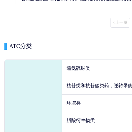
<上一页
ATC分类
缩氨硫脲类
核苷类和核苷酸类药，逆转录
环胺类
膦酸衍生物类