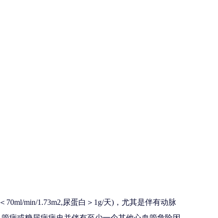
l/min/1.73m2,尿蛋白＞1g/天)，尤其是伴有动脉
血管病或糖尿病病史并伴有至少一个其他心血管危险因