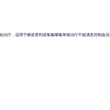
始治疗，适用于赖诺普利或氢氯噻嗪单独治疗不能满意控制血压