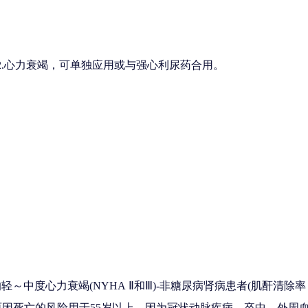
2.心力衰竭，可单独应用或与强心利尿药合用。
～中度心力衰竭(NYHA Ⅱ和Ⅲ)-非糖尿病肾病患者(肌酐清除率＜70m
原因死亡的风险用于55岁以上，因为冠状动脉疾病、卒中、外周