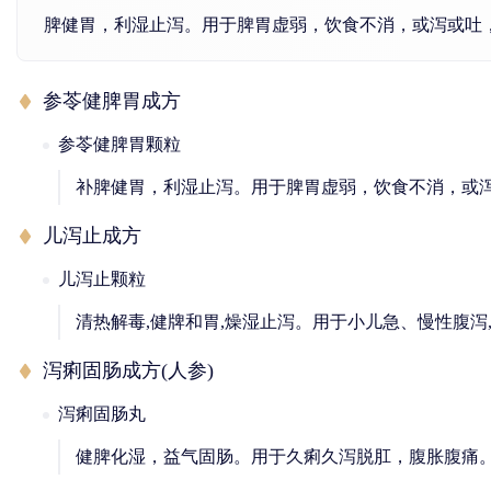
脾健胃，利湿止泻。用于脾胃虚弱，饮食不消，或泻或吐
参苓健脾胃成方
参苓健脾胃颗粒
补脾健胃，利湿止泻。用于脾胃虚弱，饮食不消，或
儿泻止成方
儿泻止颗粒
清热解毒,健牌和胃,燥湿止泻。用于小儿急、慢性腹泻
泻痢固肠成方(人参)
泻痢固肠丸
健脾化湿，益气固肠。用于久痢久泻脱肛，腹胀腹痛