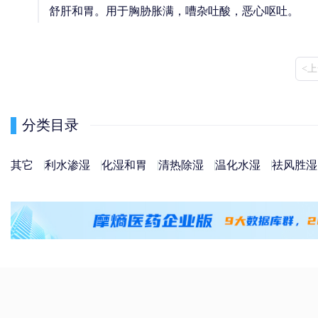
舒肝和胃。用于胸胁胀满，嘈杂吐酸，恶心呕吐。
<
分类目录
其它
利水渗湿
化湿和胃
清热除湿
温化水湿
祛风胜湿