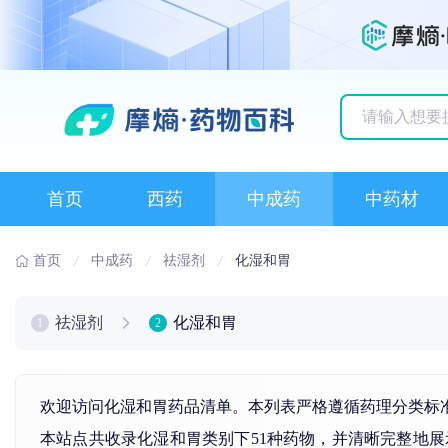
历史搜索记录
首页
西药
中成药
中药材
首页
中成药
祛湿剂
化湿和胃
祛湿剂
化湿和胃
1
2
欢迎访问化湿和胃药品清单。本列表严格遵循药理分类标
本站点共收录化湿和胃类别下51种药物，并清晰完整地