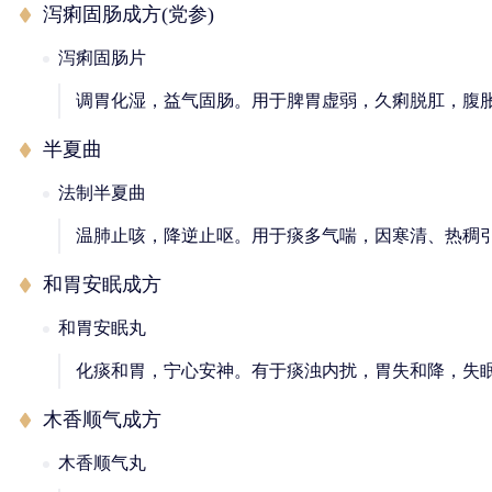
泻痢固肠成方(党参)
泻痢固肠片
调胃化湿，益气固肠。用于脾胃虚弱，久痢脱肛，腹
半夏曲
法制半夏曲
温肺止咳，降逆止呕。用于痰多气喘，因寒清、热稠
和胃安眠成方
和胃安眠丸
化痰和胃，宁心安神。有于痰浊内扰，胃失和降，失
木香顺气成方
木香顺气丸