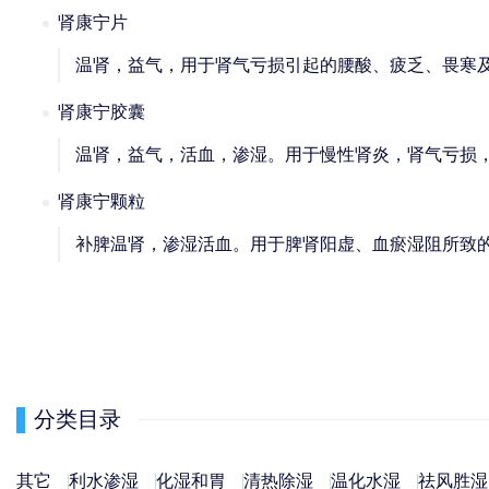
肾康宁片
温肾，益气，用于肾气亏损引起的腰酸、疲乏、畏寒
肾康宁胶囊
温肾，益气，活血，渗湿。用于慢性肾炎，肾气亏损
肾康宁颗粒
补脾温肾，渗湿活血。用于脾肾阳虚、血瘀湿阻所致
分类目录
其它
利水渗湿
化湿和胃
清热除湿
温化水湿
祛风胜湿