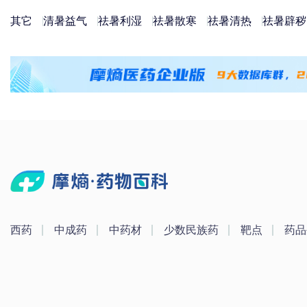
其它
清暑益气
祛暑利湿
祛暑散寒
祛暑清热
祛暑辟秽
西药
中成药
中药材
少数民族药
靶点
药品