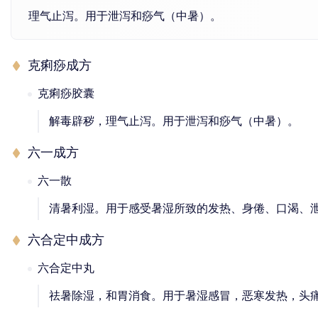
理气止泻。用于泄泻和痧气（中暑）。
克痢痧成方
克痢痧胶囊
解毒辟秽，理气止泻。用于泄泻和痧气（中暑）。
六一成方
六一散
清暑利湿。用于感受暑湿所致的发热、身倦、口渴、
六合定中成方
六合定中丸
祛暑除湿，和胃消食。用于暑湿感冒，恶寒发热，头