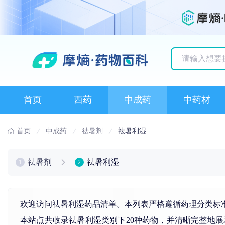
历史搜索记录
首页
西药
中成药
中药材
首页
中成药
祛暑剂
祛暑利湿
祛暑剂
祛暑利湿
1
2
欢迎访问祛暑利湿药品清单。本列表严格遵循药理分类标
本站点共收录祛暑利湿类别下20种药物，并清晰完整地