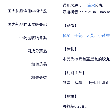
通用名称：
十滴水
胶丸
国内药品注册申报情况
汉语拼音：Shi di shui Jiao n
国内药品临床试验登记
【成份】
樟脑
、
干姜
、
大黄
、
小茴香
中药提取物备案
【性状】
同成分药品
本品为棕褐色至黑色的胶丸
相似药品
【功能主治】
相关分类
健胃、祛暑。用于因中暑而
【规格】
每粒装0.25克。