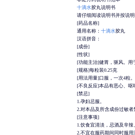
十滴水
胶丸说明书
请仔细阅读说明书并按说明
[药品名称]
通用名称：
十滴水
胶丸
汉语拼音：
[成份]
[性状]
[功能主治]健胃，驱风。
[规格]每粒装0.25克
[用法用量]口服，一次4粒
[不良反应]本品有恶心、呕
[
禁忌]
1.
孕妇忌服。
2.
对本品及所含成份过敏者
[
注意事项]
1.
饮食宜清淡，忌酒及辛辣
2.
不宜在服药期间同时服用