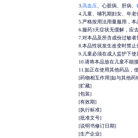
3.
高血压
、心脏病、肝病、
4.
儿童、哺乳期妇女、年老
5.
严格按用法用量服用，本
6.
服药3
天症状无缓解，应
7.
对本品及所含成份过敏者
8.
本品性状发生改变时禁止
9.
儿童必须在成人监护下使
10.
请将本品放在儿童不能
11.
如正在使用其他药品，
[药物相互作用]如与其他
[贮藏]
[包装]
[有效期]
[执行标准]
[批准文号]
[说明书修订日期]
[生产企业]