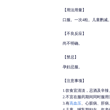
【用法用量】
口服。一次4粒。儿童酌减
【不良反应】
尚不明确。
【禁忌】
孕妇忌服。
【注意事项】
1.饮食宜清淡，忌酒及辛
2.不宜在服药期间同时服
3.有
高血压
、心脏病、肝病
4.儿童、哺乳期妇女、年