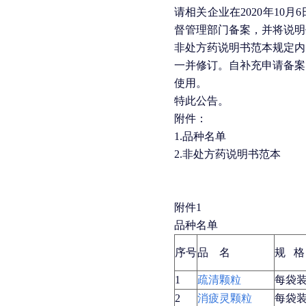
请相关企业在2020年1
督管理部门备案，并将说明
非处方药说明书范本规定内
一并修订。自补充申请备案
使用。
特此公告。
附件：
1.品种名单
2.非处方药说明书范本
附件1
品种名单
序号
品 名
规 
1
疏清颗粒
每袋装
2
消疲灵颗粒
每袋装