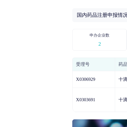
国内药品注册申报情
申办企业数
2
受理号
药
X0306929
十
X0303691
十