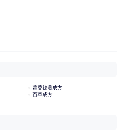
藿香祛暑成方
百草成方