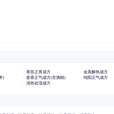
香苏正胃成方
金蒿解热成方
术)
藿香正气成方(含酒精)
纯阳正气成方
清热祛湿成方