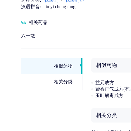
药理分类:
祛暑剂
/
祛暑利湿
汉语拼音:
liu yi cheng fang
相关药品
六一散
相似药物
相似药物
相关分类
益元成方
藿香正气成方(苍
玉叶解毒成方
相关分类