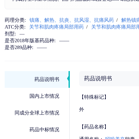
药理分类:
镇痛、解热、抗炎、抗风湿、抗痛风药
/
解热镇
ATC分类:
关节和肌肉疼痛局部用药
/
关节和肌肉疼痛局部
剂型:
—
是否2018年版基药品种:
——
是否289品种:
——
药品说明书
药品说明书
国内上市情况
【特殊标记】
外
同成分全球上市情况
【药品名称】
药品中标情况