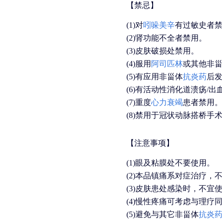
【禁忌】
(1)
对
吲哚美辛
有过敏史者
(2)
肾功能不全者禁用。
(3)
皮肤破损处禁用。
(4)
服用
阿司匹林
或其他非
(5)
有应用非甾体
抗炎药
后
(6)
有活动性消化道溃疡
/
出
(7)
重度
心力衰竭
患者禁用
(8)
禁用于冠状动脉搭桥手术
【注意事项】
(1)
眼及粘膜处不要使用。
(2)
本品镇痛系对症治疗，
(3)
皮肤患处感染时，不宜
(4)
慢性疼痛可考虑与理疗
(5)
避免与其它非甾体
抗炎