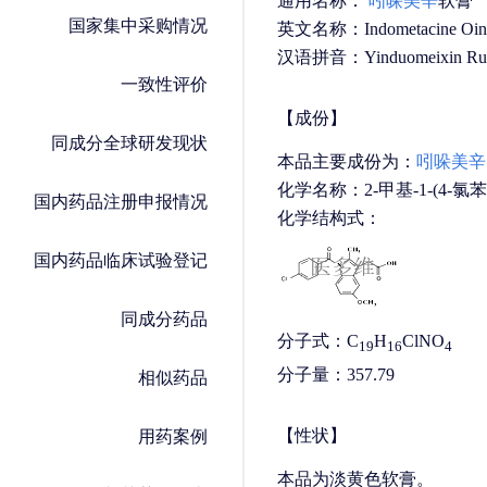
通用名称：
吲哚美辛
软膏
国家集中采购情况
英文名称：Indometacine Oint
汉语拼音：Yinduomeixin Ru
一致性评价
【成份】
同成分全球研发现状
本品主要成份为：
吲哚美辛
化学名称：2-甲基-1-(4-氯苯
国内药品注册申报情况
化学结构式：
国内药品临床试验登记
同成分药品
分子式：C
H
ClNO
19
16
4
分子量：357.79
相似药品
【性状】
用药案例
本品为淡黄色软膏。