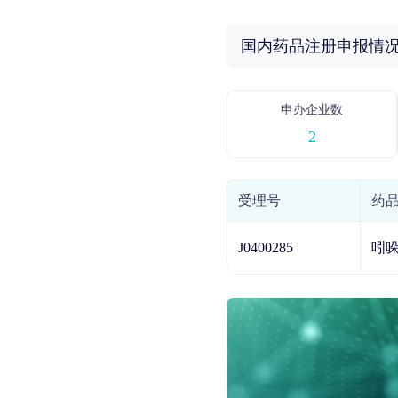
国内药品注册申报情
申办企业数
2
受理号
药
J0400285
吲