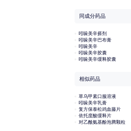
同成分药品
吲哚美辛搽剂
吲哚美辛巴布膏
吲哚美辛
吲哚美辛胶囊
吲哚美辛缓释胶囊
相似药品
草乌甲素口服溶液
吲哚美辛乳膏
复方保泰松鸡血藤片
依托度酸缓释片
对乙酰氨基酚泡腾颗粒