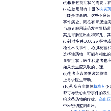
(6)
根据控制症状的需要，
(7)
在使用所有非甾体
抗炎
可能是致命的。这些不良反
事件病史。既往有胃肠道病
当患者服用该药发生胃肠道
其是胃肠道出血和穿孔，其
(8)
针对多种
COX-2
选择性
栓性不良事件、心肌梗塞
选择性药物，可能有相似的
血管症状，医生和患者也
如果发生应采取的步骤。
(9)
患者应该警惕诸如胸痛
上寻求医生帮助。
(10)
和所有非甾体
抗炎药
(
N
都可导致心血管事件的发生
响这些药物的疗效。
高血压
中应密切监测血压。