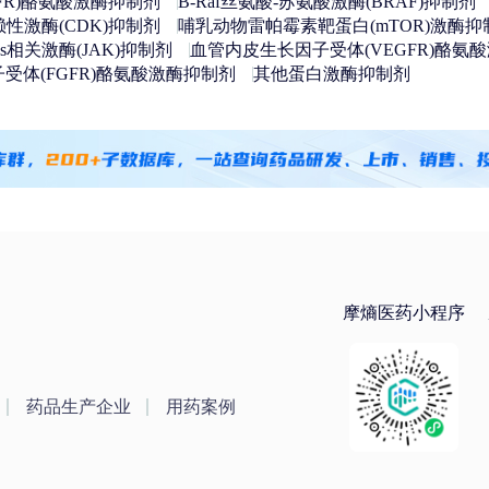
FR)酪氨酸激酶抑制剂
B-Raf丝氨酸-苏氨酸激酶(BRAF)抑制剂
性激酶(CDK)抑制剂
哺乳动物雷帕霉素靶蛋白(mTOR)激酶抑
nus相关激酶(JAK)抑制剂
血管内皮生长因子受体(VEGFR)酪氨
受体(FGFR)酪氨酸激酶抑制剂
其他蛋白激酶抑制剂
摩熵医药小程序
药品生产企业
用药案例