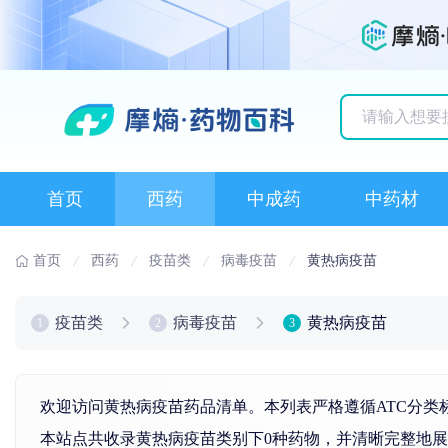
历史搜索记录
首页
西药
中成药
中药材
首页
西药
疫苗类
病毒疫苗
黄热病疫苗
疫苗类
病毒疫苗
黄热病疫苗
1
2
3
欢迎访问黄热病疫苗药品清单。本列表严格遵循ATC分类
本站点共收录黄热病疫苗类别下0种药物，并清晰完整地