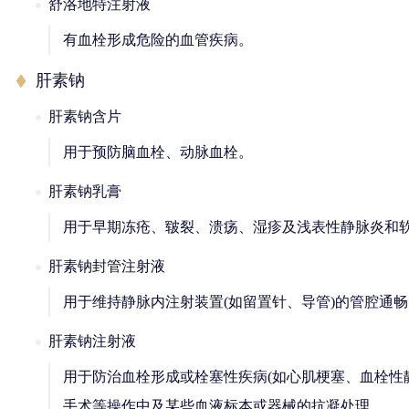
舒洛地特注射液
有血栓形成危险的血管疾病。
肝素钠
肝素钠含片
用于预防脑血栓、动脉血栓。
肝素钠乳膏
用于早期冻疮、皲裂、溃疡、湿疹及浅表性静脉炎和
肝素钠封管注射液
用于维持静脉内注射装置(如留置针、导管)的管腔通
肝素钠注射液
用于防治血栓形成或栓塞性疾病(如心肌梗塞、血栓性静
手术等操作中及某些血液标本或器械的抗凝处理。