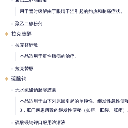
聚乙二醇滴眼液
用于暂时缓解由于眼睛干涩引起的灼热和刺痛症状。
聚乙二醇粉剂
拉克替醇
拉克替醇散
本品适用于肝性脑病的治疗。
拉克替醇
硫酸钠
无水硫酸钠肠溶胶囊
本品适用于由下列原因引起的单纯性、继发性急性便秘
3．肛门疾患所致的继发性便秘（如痔、肛裂、肛瘘）
硫酸镁钠钾口服用浓溶液