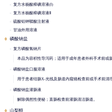
复方水杨酸樟碘溶液(Ⅰ)
复方水杨酸樟碘溶液Ⅱ
硫酸铝钾鞣酸注射液
甘油外用溶液
磷酸钠盐
复方磷酸氢钠片
本品为容积性导泻药；适用于成年患者外科手术前或
磷酸钠盐口服溶液
用于患者结肠X-光线及肠道内窥镜检查前或手术前清
磷酸钠盐灌肠液
解除偶然性便秘；直肠检查前灌肠清洁肠道。
山梨醇