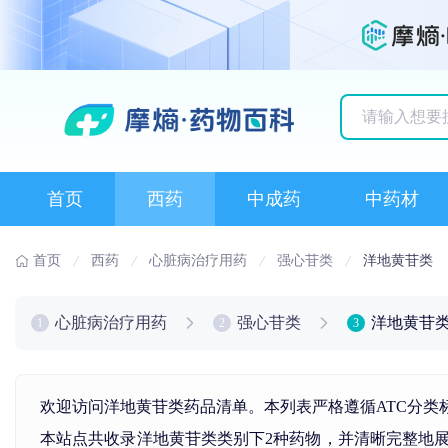
历史搜索记录
首页
西药
中成药
中药材
首页
西药
心脏病治疗用药
强心苷类
洋地黄苷类
心脏病治疗用药
强心苷类
洋地黄苷
1
2
3
欢迎访问洋地黄苷类药品清单。本列表严格遵循ATC分类
本站点共收录洋地黄苷类类别下2种药物，并清晰完整地