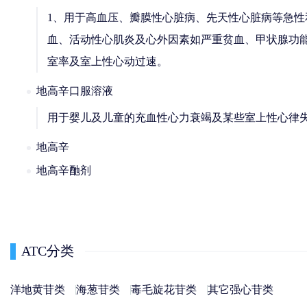
1、用于高血压、瓣膜性心脏病、先天性心脏病等急
血、活动性心肌炎及心外因素如严重贫血、甲状腺功能
室率及室上性心动过速。
地高辛口服溶液
用于婴儿及儿童的充血性心力衰竭及某些室上性心律
地高辛
地高辛酏剂
ATC分类
洋地黄苷类
海葱苷类
毒毛旋花苷类
其它强心苷类