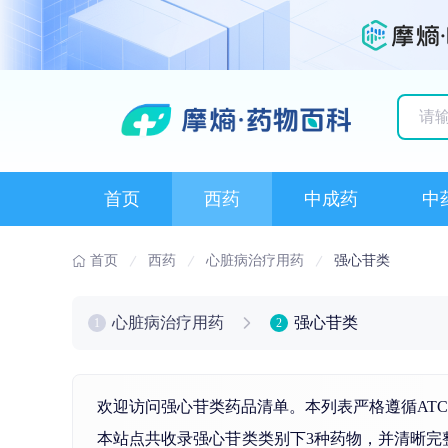
历史
首页
西药
中成药
中
首页
西药
心脏病治疗用药
强心苷类
心脏病治疗用药
强心苷类
1
2
欢迎访问强心苷类药品清单。本列表严格遵循AT
本站点共收录强心苷类类别下3种药物，并清晰完