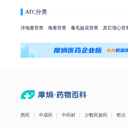
ATC分类
洋地黄苷类
海葱苷类
毒毛旋花苷类
其它强心苷
西药
中成药
中药材
少数民族药
靶点