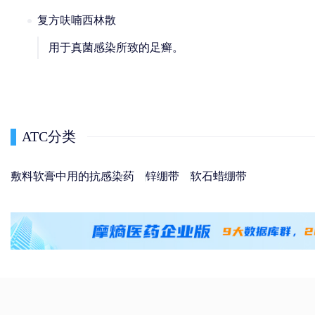
复方呋喃西林散
用于真菌感染所致的足癣。
ATC分类
敷料软膏中用的抗感染药
锌绷带
软石蜡绷带