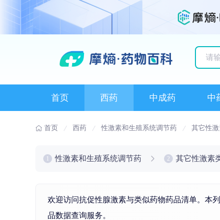
历史
首页
西药
中成药
中
首页
西药
性激素和生殖系统调节药
其它性激
性激素和生殖系统调节药
其它性激素
1
2
欢迎访问抗促性腺激素与类似药物药品清单。本列
品数据查询服务。