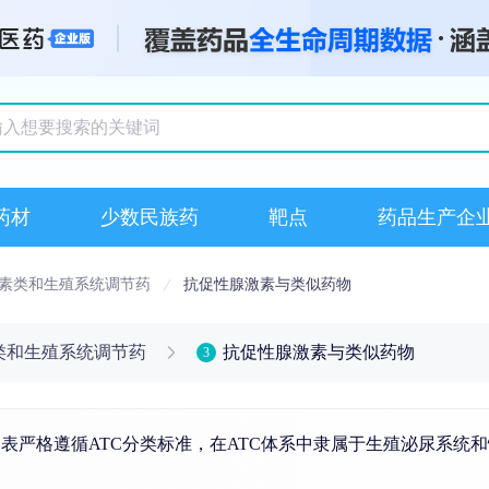
搜索记录
药材
少数民族药
靶点
药品生产企
素类和生殖系统调节药
抗促性腺激素与类似药物
类和生殖系统调节药
抗促性腺激素与类似药物
3
表严格遵循ATC分类标准，在ATC体系中隶属于生殖泌尿系统