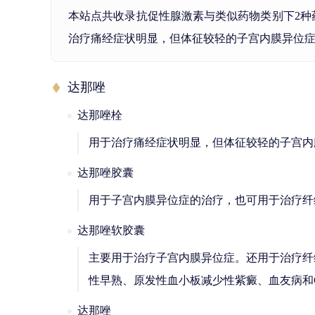
本站点共收录抗促性腺激素与类似药物类别下2
治疗痛经症状明显，但体征较轻的子宫内膜异位
达那唑
达那唑栓
用于治疗痛经症状明显，但体征较轻的子宫内
达那唑胶囊
用于子宫内膜异位症的治疗，也可用于治疗纤
达那唑软胶囊
主要用于治疗子宫内膜异位症。还用于治疗纤
性早熟、原发性血小板减少性紫癜、血友病和Ch
达那唑