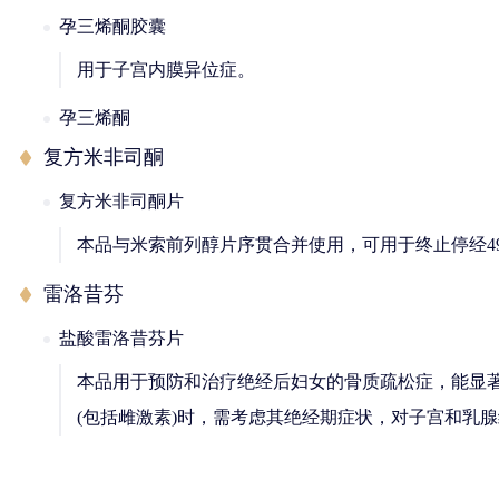
孕三烯酮胶囊
用于子宫内膜异位症。
孕三烯酮
复方米非司酮
复方米非司酮片
本品与米索前列醇片序贯合并使用，可用于终止停经4
雷洛昔芬
盐酸雷洛昔芬片
本品用于预防和治疗绝经后妇女的骨质疏松症，能显
(包括雌激素)时，需考虑其绝经期症状，对子宫和乳