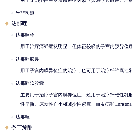
用于无防护性生活后或避孕失败（如避孕套破裂、滑脱
米非司酮
达那唑
达那唑栓
用于治疗痛经症状明显，但体征较轻的子宫内膜异位
达那唑胶囊
用于子宫内膜异位症的治疗，也可用于治疗纤维囊性
达那唑软胶囊
主要用于治疗子宫内膜异位症。还用于治疗纤维性乳
性早熟、原发性血小板减少性紫癜、血友病和Christ
达那唑
孕三烯酮