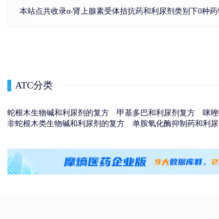
本站点共收录α-肾上腺素受体拮抗药和利尿剂类别下0种
ATC分类
蛇根木生物碱和利尿剂的复方
甲基多巴和利尿剂复方
咪唑
非蛇根木类生物碱和利尿剂的复方
单胺氧化酶抑制药和利尿