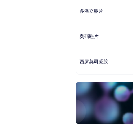
多潘立酮片
奥硝唑片
西罗莫司凝胶