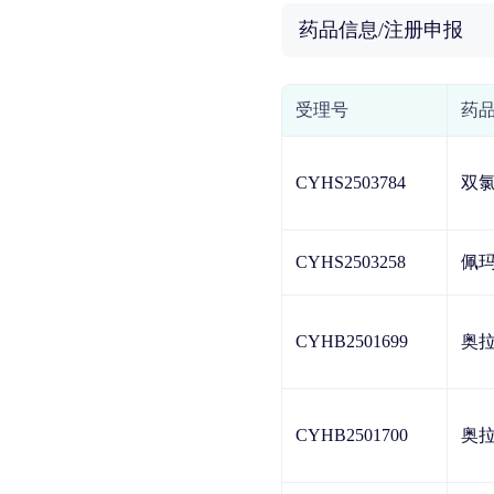
药品信息/注册申报
受理号
药
CYHS2503784
双
CYHS2503258
佩
CYHB2501699
奥
CYHB2501700
奥