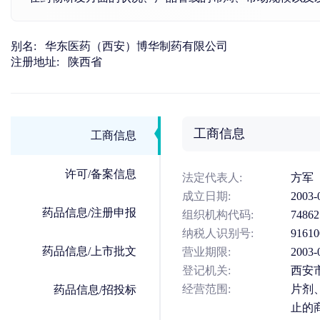
别名:
华东医药（西安）博华制药有限公司
注册地址:
陕西省
工商信息
工商信息
许可/备案信息
法定代表人:
方军
成立日期:
2003-
药品信息/注册申报
组织机构代码:
74862
纳税人识别号:
91610
药品信息/上市批文
营业期限:
200
登记机关:
西安
经营范围:
片剂
药品信息/招投标
止的