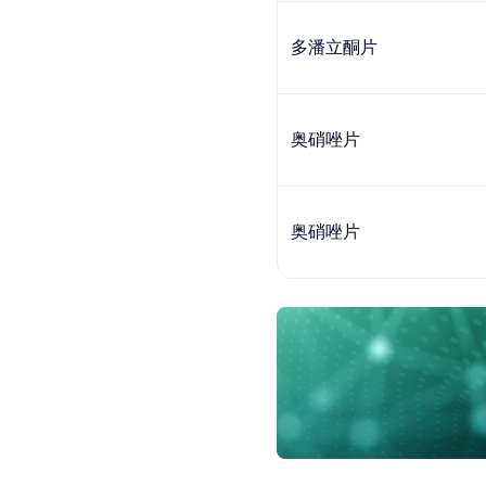
多潘立酮片
奥硝唑片
奥硝唑片