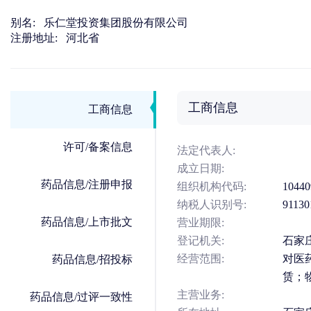
别名:
乐仁堂投资集团股份有限公司
注册地址:
河北省
工商信息
工商信息
许可/备案信息
法定代表人:
成立日期:
药品信息/注册申报
组织机构代码:
10440
纳税人识别号:
91130
药品信息/上市批文
营业期限:
登记机关:
石家
经营范围:
对医
药品信息/招投标
赁；
主营业务:
药品信息/过评一致性