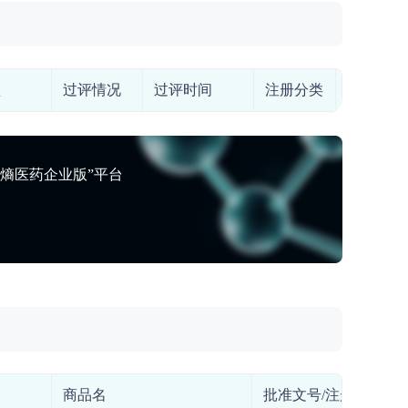
型
过评情况
过评时间
注册分类
上市药物
熵医药企业版”平台
格
商品名
批准文号/注册证号