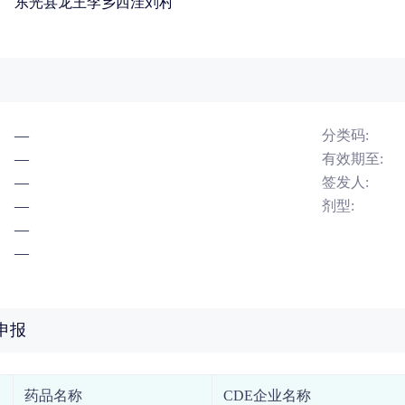
东光县龙王李乡西洼刘村
—
分类码:
—
有效期至:
—
签发人:
—
剂型:
—
—
申报
药品名称
CDE企业名称