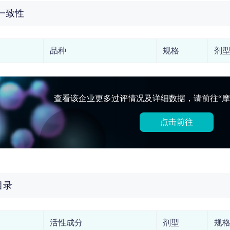
一致性
品种
规格
剂
查看该企业更多过评情况及详细数据，请前往“摩
点击前往
目录
活性成分
剂型
规