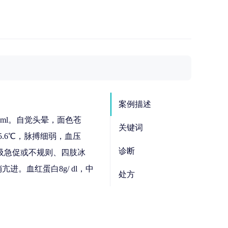
案例描述
ml。自觉头晕，面色苍
关键词
.6℃，脉搏细弱，血压
诊断
呼吸急促或不规则、四肢冰
。血红蛋白8g/ dl，中
处方