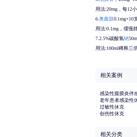
用法:20mg，每1
6.
奥曲肽
0.1mg×10
用法:0.1mg，缓慢
7.2.5%碳酸氢
钠
50
用法:100ml稀释
相关案例
感染性腹膜炎伴
老年患者感染性
过敏性休克
创伤性休克
相关分类