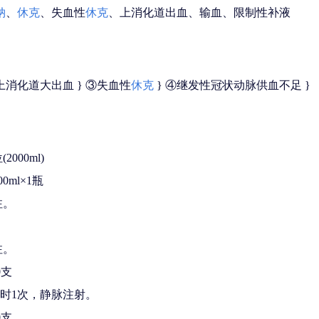
钠
、
休克
、失血性
休克
、上消化道出血、输血、限制性补液
上消化道大出血 } ③失血性
休克
} ④继发性冠状动脉供血不足 }
000ml)
0ml×1瓶
注。
注。
0支
2小时1次，静脉注射。
0支