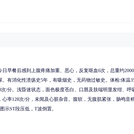
今日早餐后感到上腹疼痛加重、恶心，反复呕血6次，总重约2000
。有消化性溃疡史5年，有吸烟史，无药物过敏史。体检:体温35
，呼吸20次/分。浅昏迷状态，面色极度苍白、口唇及肢端明显发绀、
心率128次/分，未闻及心脏杂音。腹软，无腹肌紧张，肠鸣音稍亢进
图示ST段压低，T波倒置。