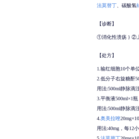
法莫替丁
、碳酸氢
【诊断】
①消化性溃疡 } ②
【处方】
1.输红细胞10个单位(2
2.低分子右旋糖酐50
用法:500ml静脉滴
3.平衡液500ml×1瓶
用法:500ml静脉滴
4.
奥美拉唑
20mg×1
用法:40mg，每1
5.
法莫替丁
20mg×1