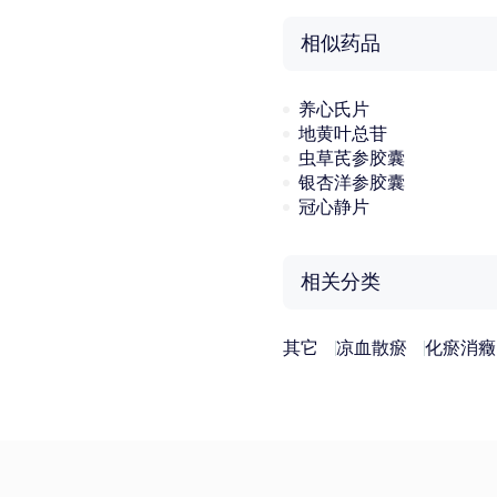
相似药品
养心氏片
地黄叶总苷
虫草芪参胶囊
银杏洋参胶囊
冠心静片
相关分类
其它
凉血散瘀
化瘀消癥