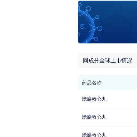
同成分全球上市情况
药品名称
蟾麝救心丸
蟾麝救心丸
蟾麝救心丸