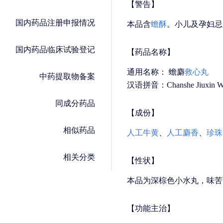
【警告】
国内药品注册申报情况
本品含
蟾酥
。小儿及孕妇忌
国内药品临床试验登记
【药品名称】
通用名称： 蟾麝
救心丸
中药提取物备案
汉语拼音：Chanshe Jiuxin W
同成分药品
【成份】
相似药品
人工牛黄
、
人工麝香
、
珍珠
相关分类
【性状】
本品为深棕色小水丸，味苦
【功能主治】