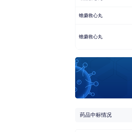
蟾麝救心丸
蟾麝救心丸
药品中标情况