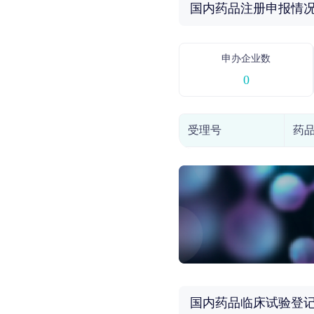
国内药品注册申报情
申办企业数
0
受理号
药
国内药品临床试验登