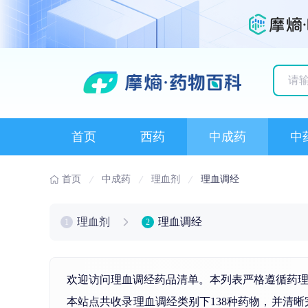
历史
首页
西药
中成药
中
首页
中成药
理血剂
理血调经
理血剂
理血调经
1
2
欢迎访问理血调经药品清单。本列表严格遵循药
本站点共收录理血调经类别下138种药物，并清