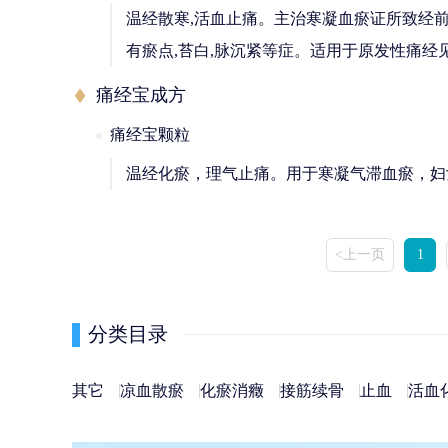
温经散寒,活血止痛。主治寒凝血瘀证所致经前或
有瘀点,苔白,脉沉紧等症。适用于原发性痛经
痛经宝成方
痛经宝颗粒
温经化瘀，理气止痛。用于寒凝气滞血瘀，妇
<上一页
1
分类目录
其它
凉血散瘀
化瘀消癥
接筋续骨
止血
活血