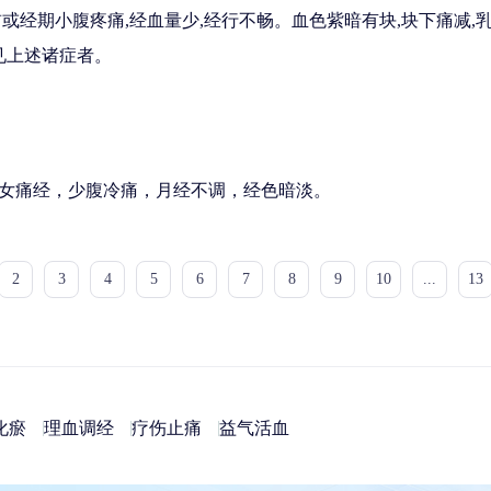
经期小腹疼痛,经血量少,经行不畅。血色紫暗有块,块下痛减,乳
见上述诸症者。
女痛经，少腹冷痛，月经不调，经色暗淡。
2
3
4
5
6
7
8
9
10
...
13
化瘀
理血调经
疗伤止痛
益气活血