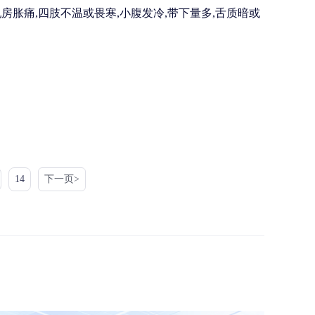
房胀痛,四肢不温或畏寒,小腹发冷,带下量多,舌质暗或
14
下一页>