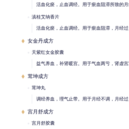
活血化瘀，止血调经。用于瘀血阻滞所致的月
滇桂艾纳香片
活血化瘀，止血调经。用于瘀血阻滞，月经过
女金丹成方
天紫红女金胶囊
益气养血，补肾暖宫。用于气血两亏，肾虚宫
茸坤成方
茸坤丸
调经养血，理气止带。用于月经不调，月经过
宫月舒成方
宫月舒胶囊