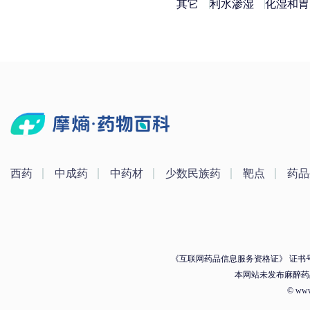
其它
利水渗湿
化湿和胃
西药
中成药
中药材
少数民族药
靶点
药品
《互联网药品信息服务资格证》 证书号：（
本网站未发布麻醉药
© ww