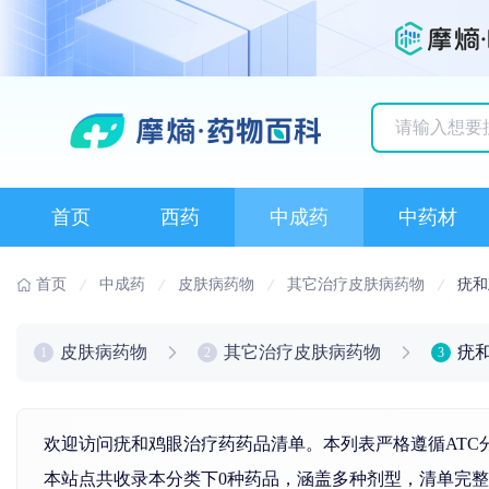
历史搜索记录
首页
西药
中成药
中药材
首页
中成药
皮肤病药物
其它治疗皮肤病药物
疣和
皮肤病药物
其它治疗皮肤病药物
疣
1
2
3
欢迎访问疣和鸡眼治疗药药品清单。本列表严格遵循ATC
本站点共收录本分类下0种药品，涵盖多种剂型，清单完