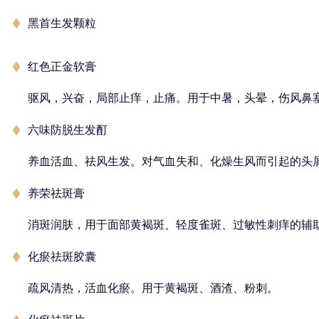
黑首生发颗粒
红色正金软膏
驱风，兴奋，局部止痒，止痛。用于中暑，头晕，伤风鼻
六味防脱生发酊
养血活血、祛风生发。对气血失和、化燥生风而引起的头
养荣祛斑膏
消斑润肤，用于面部黄褐斑、轻度雀斑、过敏性刺痒的辅
化瘀祛斑胶囊
疏风清热，活血化瘀。用于黄褐斑、酒渣、粉刺。