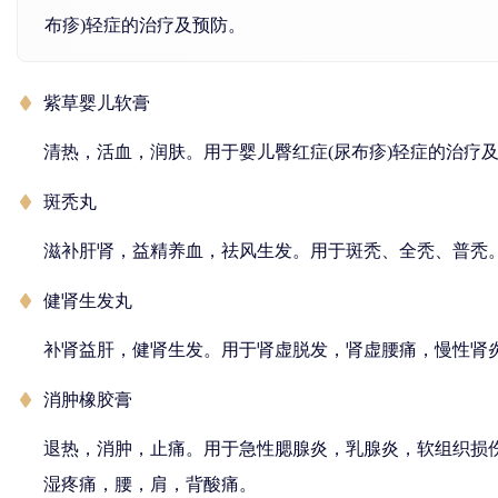
布疹)轻症的治疗及预防。
紫草婴儿软膏
清热，活血，润肤。用于婴儿臀红症(尿布疹)轻症的治疗
斑秃丸
滋补肝肾，益精养血，祛风生发。用于斑秃、全秃、普秃
健肾生发丸
补肾益肝，健肾生发。用于肾虚脱发，肾虚腰痛，慢性肾
消肿橡胶膏
退热，消肿，止痛。用于急性腮腺炎，乳腺炎，软组织损
湿疼痛，腰，肩，背酸痛。