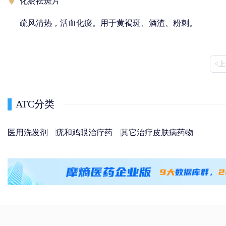
化瘀祛斑片
疏风清热，活血化瘀。用于黄褐斑、酒渣、粉刺。
<
ATC分类
医用洗发剂
疣和鸡眼治疗药
其它治疗皮肤病药物