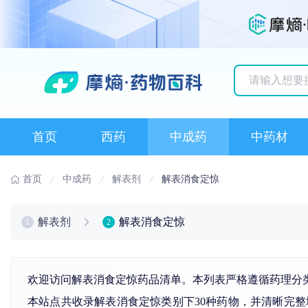
历史搜索记录
首页
西药
中成药
中药材
首页
中成药
解表剂
解表消食定惊
解表剂
解表消食定惊
1
2
欢迎访问解表消食定惊药品清单。本列表严格遵循药理分
本站点共收录解表消食定惊类别下30种药物，并清晰完