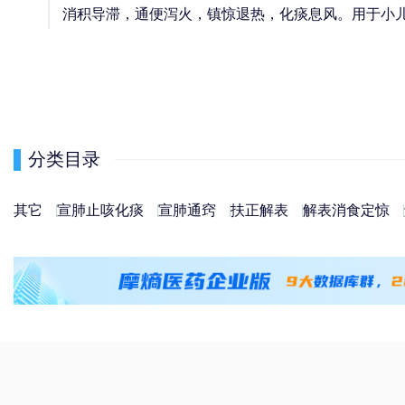
消积导滞，通便泻火，镇惊退热，化痰息风。用于小
分类目录
其它
宣肺止咳化痰
宣肺通窍
扶正解表
解表消食定惊