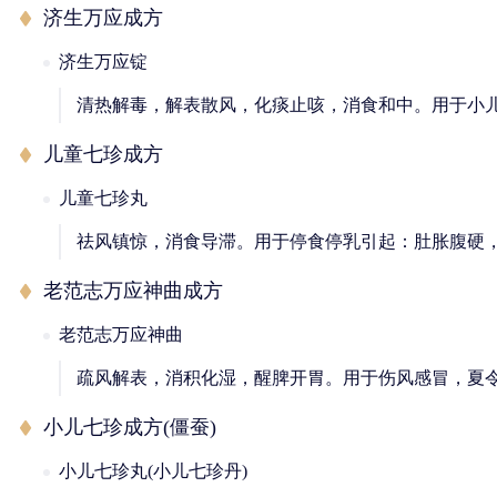
济生万应成方
济生万应锭
清热解毒，解表散风，化痰止咳，消食和中。用于小
儿童七珍成方
儿童七珍丸
祛风镇惊，消食导滞。用于停食停乳引起：肚胀腹硬
老范志万应神曲成方
老范志万应神曲
疏风解表，消积化湿，醒脾开胃。用于伤风感冒，夏
小儿七珍成方(僵蚕)
小儿七珍丸(小儿七珍丹)