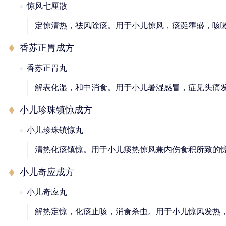
惊风七厘散
定惊清热，祛风除痰。用于小儿惊风，痰涎壅盛，咳
香苏正胃成方
香苏正胃丸
解表化湿，和中消食。用于小儿暑湿感冒，症见头痛
小儿珍珠镇惊成方
小儿珍珠镇惊丸
清热化痰镇惊。用于小儿痰热惊风兼内伤食积所致的
小儿奇应成方
小儿奇应丸
解热定惊，化痰止咳，消食杀虫。用于小儿惊风发热