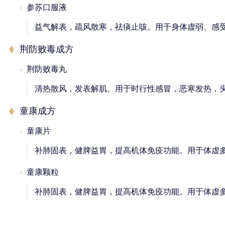
参苏口服液
益气解表，疏风散寒，祛痰止咳。用于身体虚弱、感
荆防败毒成方
荆防败毒丸
清热散风，发表解肌。用于时行性感冒，恶寒发热，
童康成方
童康片
补肺固表，健脾益胃，提高机体免疫功能。用于体虚
童康颗粒
补肺固表，健脾益胃，提高机体免疫功能。用于体虚