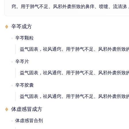
窍。用于肺气不足、风邪外袭所致的鼻痒、喷嚏、流清涕
辛芩成方
辛芩颗粒
益气固表，祛风通窍。用于肺气不足、风邪外袭所致
辛芩片
益气固表，祛风通窍。用于肺气不足、风邪外袭所致
辛芩胶囊
益气固表，祛风通窍。用于肺气不足、风邪外袭所致
体虚感冒成方
体虚感冒合剂