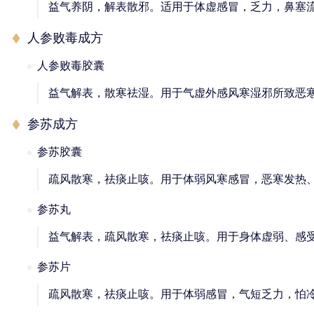
益气养阴，解表散邪。适用于体虚感冒，乏力，鼻塞
人参败毒成方
人参败毒胶囊
益气解表，散寒祛湿。用于气虚外感风寒湿邪所致恶
参苏成方
参苏胶囊
疏风散寒，祛痰止咳。用于体弱风寒感冒，恶寒发热
参苏丸
益气解表，疏风散寒，祛痰止咳。用于身体虚弱、感
参苏片
疏风散寒，祛痰止咳。用于体弱感冒，气短乏力，怕