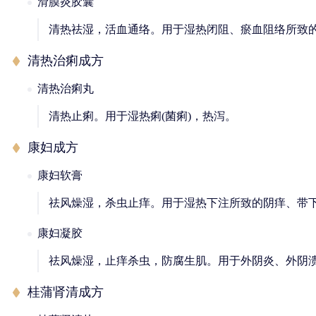
滑膜炎胶囊
清热祛湿，活血通络。用于湿热闭阻、瘀血阻络所致
清热治痢成方
清热治痢丸
清热止痢。用于湿热痢(菌痢)，热泻。
康妇成方
康妇软膏
祛风燥湿，杀虫止痒。用于湿热下注所致的阴痒、带
康妇凝胶
祛风燥湿，止痒杀虫，防腐生肌。用于外阴炎、外阴
桂蒲肾清成方