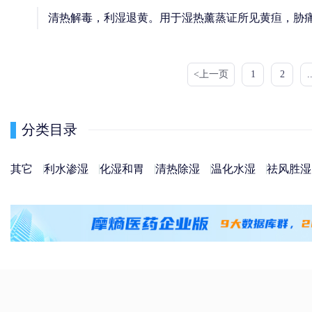
清热解毒，利湿退黄。用于湿热薰蒸证所见黄疸，胁
<上一页
1
2
.
分类目录
其它
利水渗湿
化湿和胃
清热除湿
温化水湿
祛风胜湿