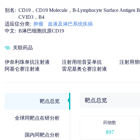
别名:
CD19，CD19 Molecule，B-Lymphocyte Surface Antigen B4
CVID3，B4
适应症分类:
肿瘤
血液及淋巴系统疾病
中文:
B淋巴细胞抗原CD19
关联药品
伊奈利珠单抗注射液
注射用坦昔妥单抗
注射用替
阿基仑赛注射液
雷尼基奥仑赛注射液
靶点总览
靶点总览
全球同靶点在研分析
药物数
897
国内同靶点分析