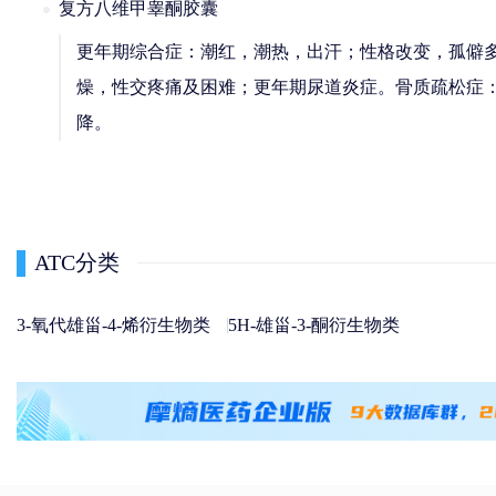
复方八维甲睾酮胶囊
更年期综合症：潮红，潮热，出汗；性格改变，孤僻
燥，性交疼痛及困难；更年期尿道炎症。骨质疏松症
降。
ATC分类
3-氧代雄甾-4-烯衍生物类
5H-雄甾-3-酮衍生物类