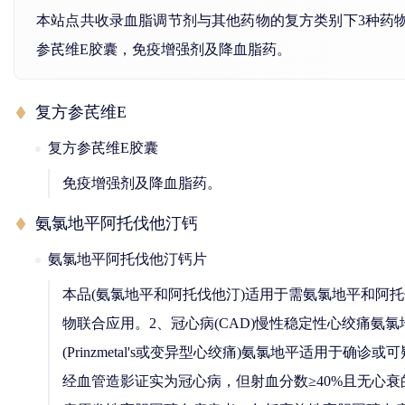
本站点共收录血脂调节剂与其他药物的复方类别下3种药
参芪维E胶囊，免疫增强剂及降血脂药。
复方参芪维E
复方参芪维E胶囊
免疫增强剂及降血脂药。
氨氯地平阿托伐他汀钙
氨氯地平阿托伐他汀钙片
本品(氨氯地平和阿托伐他汀)适用于需氨氯地平和阿
物联合应用。2、冠心病(CAD)慢性稳定性心绞痛
(Prinzmetal's或变异型心绞痛)氨氯地平适
经血管造影证实为冠心病，但射血分数≥40%且无心