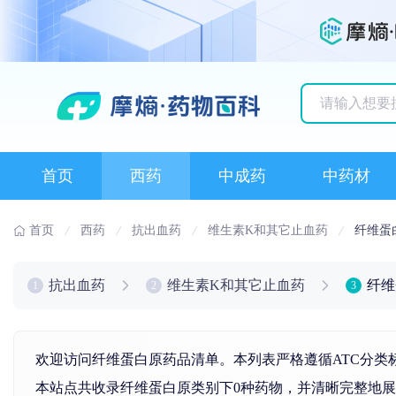
历史搜索记录
首页
西药
中成药
中药材
首页
西药
抗出血药
维生素K和其它止血药
纤维蛋
抗出血药
维生素K和其它止血药
纤维
1
2
3
欢迎访问纤维蛋白原药品清单。本列表严格遵循ATC分类
本站点共收录纤维蛋白原类别下0种药物，并清晰完整地