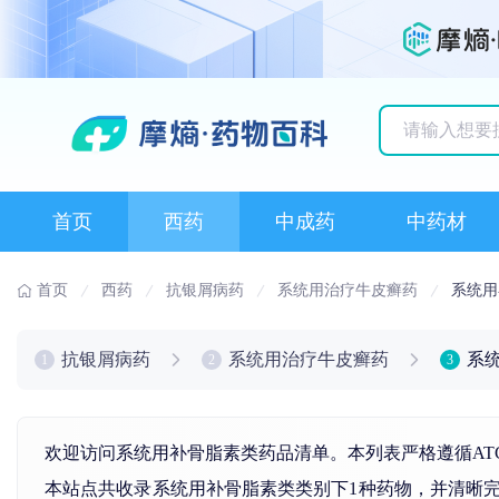
历史搜索记录
首页
西药
中成药
中药材
首页
西药
抗银屑病药
系统用治疗牛皮癣药
系统用
抗银屑病药
系统用治疗牛皮癣药
系
1
2
3
欢迎访问系统用补骨脂素类药品清单。本列表严格遵循AT
本站点共收录系统用补骨脂素类类别下1种药物，并清晰