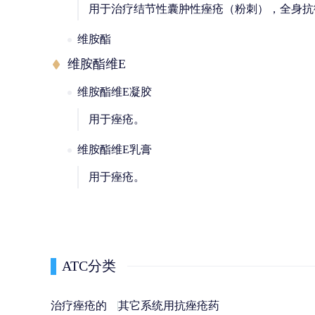
用于治疗结节性囊肿性痤疮（粉刺），全身抗
维胺酯
维胺酯维E
维胺酯维E凝胶
用于痤疮。
维胺酯维E乳膏
用于痤疮。
ATC分类
治疗痤疮的
其它系统用抗痤疮药