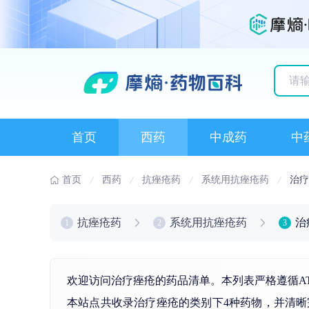
历史
首页
西药
中成药
中
首页
西药
抗痤疮药
系统用抗痤疮药
治疗
抗痤疮药
系统用抗痤疮药
治
1
2
3
欢迎访问治疗痤疮的药品清单。本列表严格遵循A
本站点共收录治疗痤疮的类别下4种药物，并清