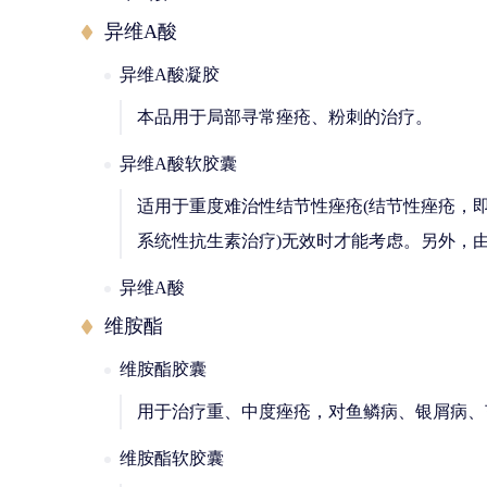
异维A酸
异维A酸凝胶
本品用于局部寻常痤疮、粉刺的治疗。
异维A酸软胶囊
适用于重度难治性结节性痤疮(结节性痤疮，即
系统性抗生素治疗)无效时才能考虑。另外，
异维A酸
维胺酯
维胺酯胶囊
用于治疗重、中度痤疮，对鱼鳞病、银屑病、
维胺酯软胶囊