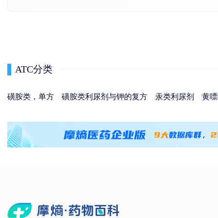
ATC分类
磺胺类，单方
磺胺类利尿剂与钾的复方
汞类利尿剂
黄嘌