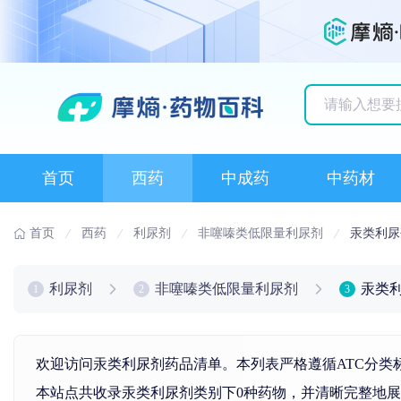
历史搜索记录
首页
西药
中成药
中药材
首页
西药
利尿剂
非噻嗪类低限量利尿剂
汞类利尿
利尿剂
非噻嗪类低限量利尿剂
汞类
1
2
3
欢迎访问汞类利尿剂药品清单。本列表严格遵循ATC分类
本站点共收录汞类利尿剂类别下0种药物，并清晰完整地