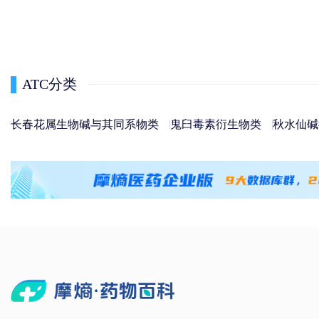
ATC分类
长春花属生物碱与其同系物类
鬼臼毒素衍生物类
秋水仙碱