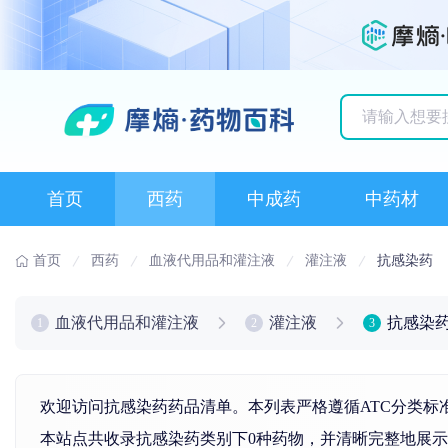
历史搜索记录
首页
西药
中成药
中药材
首页
西药
血液代用品和灌注液
灌注液
抗感染药
血液代用品和灌注液
灌注液
抗感染
1
2
3
欢迎访问抗感染药药品清单。本列表严格遵循ATC分类标
本站点共收录抗感染药类别下0种药物，并清晰完整地展