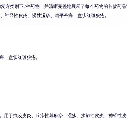
的复方类别下2种药物，并清晰完整地展示了每个药物的各款药品
病、神经性皮炎、慢性湿疹、扁平苔癣、盘状红斑狼疮。
癣、盘状红斑狼疮。
。用于虫咬皮炎、丘疹性荨麻疹、湿疹、接触性皮炎、神经性皮