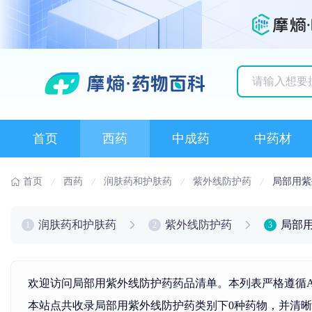
历史搜索记录
首页
西药
中成药
中药材
首页
西药
润肤药和护肤药
紫外线防护药
局部用紫
润肤药和护肤药
紫外线防护药
局部
1
2
3
欢迎访问局部用紫外线防护药药品清单。本列表严格遵循A
本站点共收录局部用紫外线防护药类别下0种药物，并清