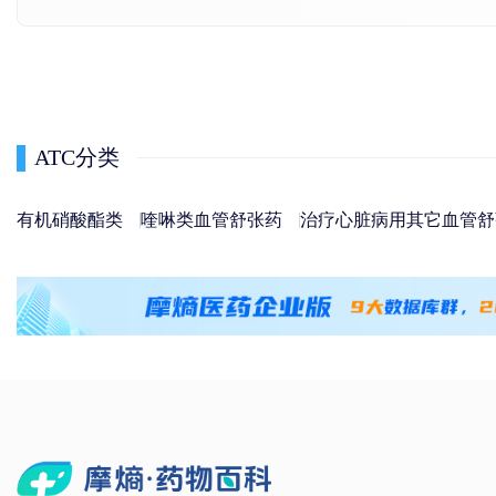
ATC分类
有机硝酸酯类
喹啉类血管舒张药
治疗心脏病用其它血管舒