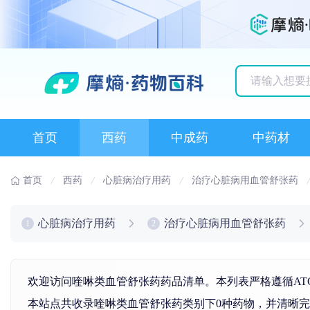
历史搜索记录
首页
西药
中成药
中药材
首页
西药
心脏病治疗用药
治疗心脏病用血管舒张药
心脏病治疗用药
治疗心脏病用血管舒张药
1
2
欢迎访问喹啉类血管舒张药药品清单。本列表严格遵循AT
本站点共收录喹啉类血管舒张药类别下0种药物，并清晰