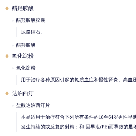
醋羟胺酸
醋羟胺酸胶囊
尿路结石。
醋羟胺酸
氧化淀粉
氧化淀粉
用于治疗各种原因引起的氮质血症和慢性肾炎、高血
达泊西汀
盐酸达泊西汀片
本品适用于治疗符合下列所有条件的18至64岁男性早
发生持续的或反复的射精；和·因早泄(PE)而导致的