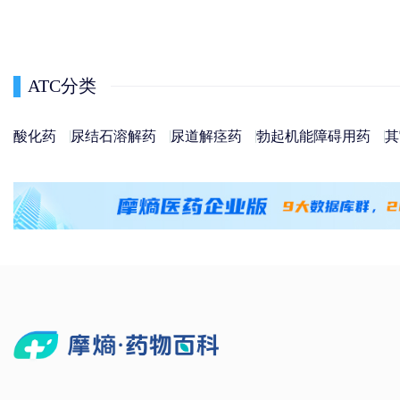
ATC分类
酸化药
尿结石溶解药
尿道解痉药
勃起机能障碍用药
其