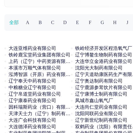
全部
A
B
C
D
E
F
G
H
J
大连亚维药业有限公司
铁岭经济开发区程浩氧气厂
铁岭鹿宝堂药业集团有限公司
辽宁博鳌生物制药有限公司
上药（辽宁）中药资源有限公司
大连华立金港药业有限公司
本溪市万顺气体有限公司
沈阳光大制药有限公司
泓博智源（开原）药业有限公司
辽宁
辽宁奉天中药有限公司
辽宁奥达制药有限公司
中粮糖业辽宁有限公司
辽宁鹿源参茸饮片有限公司
辽宁帛道堂药业有限公司
辽宁康博士制药有限公司
辽宁康泰药业有限公司
凤城市鑫山氧气厂
因科瑞斯药业（营口）有限公司
大连尚仁堂药业有限公司
天津天士力（辽宁）制药有限责任公司
沈阳同联药业有限公司
大连广会科技有限公司
辽宁新世纪制药有限公司
大连德泽药业有限公司
双鹤