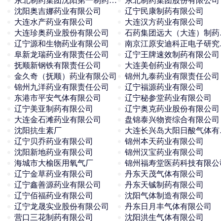
东北制药集团沈阳第一制药有限公司
东北制药集团股份有限公司
沈阳奥吉娜药业有限公司
辽宁民康制药有限公司
大连水产药业有限公司
大连汉方药业有限公司
大连珍奥药业股份有限公司
石药集
辽宁源和生物药业有限公司
南京江原
阜新龙瑞药业有限责任公司
辽宁王牌速效制药有限公司
抚顺新钢铁有限责任公司
大连美创药业有限公司
金久奇（抚顺）药业有限公司
锦州九泰药业有限责任公司
锦州九洋药业有限责任公司
辽宁福源药业有限公司
东港市平安气体有限公司
辽宁秘参堂药业有限公司
辽宁美亚制药有限公司
辽宁奥克药业股份有限公司
大连金石滩药业有限公司
盘锦泰兴物资综合有限公司
沈阳抗生素厂
大连
辽宁贝乔药业有限公司
锦州本天药业有限公司
沈阳新地药业有限公司
锦州汉宝药业有限公司
海城市大榆医用氧气厂
锦州福寿堂医药科技有限公
辽宁金草药业有限公司
丹东天茂气体有限公司
辽宁鑫善源药业有限公司
丹东天铖制药有限公司
辽宁佰福药业有限公司
沈阳气体制造有限公司
辽宁龙晟实业股份有限公司
丹东日月丰气体有限公司
营口三花制药有限公司
沈阳洪生气体有限公司