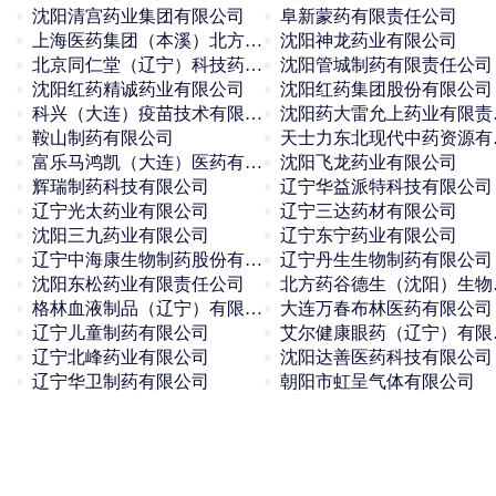
沈阳清宫药业集团有限公司
阜新蒙药有限责任公司
上海医药集团（本溪）北方药业有限公司
沈阳神龙药业有限公司
北京同仁堂（辽宁）科技药业有限公司
沈阳管城制药有限责任公司
沈阳红药精诚药业有限公司
沈阳红药集团股份有限公司
科兴（大连）疫苗技术有限公司
沈阳
鞍山制药有限公司
天士
富乐马鸿凯（大连）医药有限公司
沈阳飞龙药业有限公司
辉瑞制药科技有限公司
辽宁华益派特科技有限公司
辽宁光太药业有限公司
辽宁三达药材有限公司
沈阳三九药业有限公司
辽宁东宁药业有限公司
辽宁中海康生物制药股份有限公司
辽宁丹生生物制药有限公司
沈阳东松药业有限责任公司
北方药
格林血液制品（辽宁）有限公司
大连万春布林医药有限公司
辽宁儿童制药有限公司
艾尔
辽宁北峰药业有限公司
沈阳达善医药科技有限公司
辽宁华卫制药有限公司
朝阳市虹呈气体有限公司