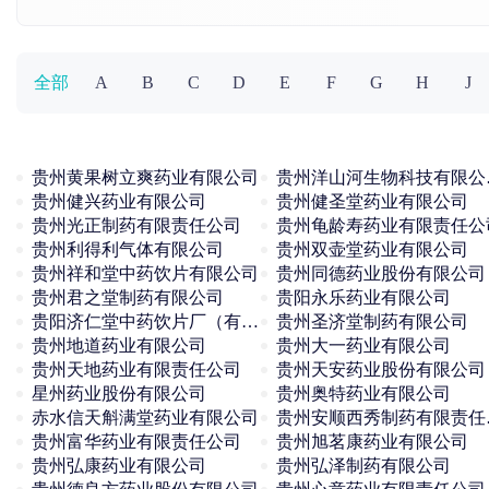
全部
A
B
C
D
E
F
G
H
J
贵州黄果树立爽药业有限公司
贵州洋
贵州健兴药业有限公司
贵州健圣堂药业有限公司
贵州光正制药有限责任公司
贵州龟龄寿药业有限责任公
贵州利得利气体有限公司
贵州双壶堂药业有限公司
贵州祥和堂中药饮片有限公司
贵州同德药业股份有限公司
贵州君之堂制药有限公司
贵阳永乐药业有限公司
贵阳济仁堂中药饮片厂（有限合伙）
贵州圣济堂制药有限公司
贵州地道药业有限公司
贵州大一药业有限公司
贵州天地药业有限责任公司
贵州天安药业股份有限公司
星州药业股份有限公司
贵州奥特药业有限公司
赤水信天斛满堂药业有限公司
贵州
贵州富华药业有限责任公司
贵州旭茗康药业有限公司
贵州弘康药业有限公司
贵州弘泽制药有限公司