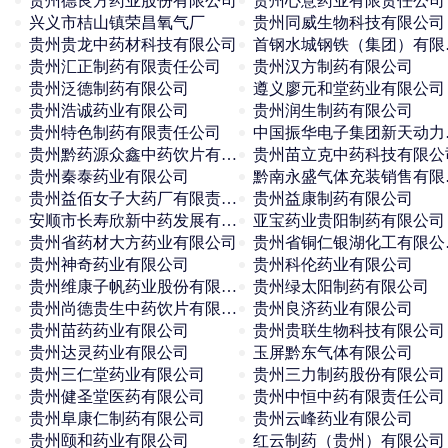
贵州德良方药业股份有限公司
贵州心意药业有限责任公司
兴义市桔山镇荣昌氧气厂
贵州同威生物科技有限公司
贵州贵龙中药材科技有限公司
首钢水
贵州汇正制药有限责任公司
贵州汉方制药有限公司
贵州泛德制药有限公司
遵义廖元和堂药业有限公司
贵州浩诚药业有限公司
贵州润生制药有限公司
贵州特色制药有限责任公司
中国振
贵州黔药源众鑫中药饮片有限公司
贵州苗立克中药科技有限公
贵州秦泰药业有限公司
黔南
贵州益佰女子大药厂有限责任公司
贵州益康制药有限公司
安顺市长寿欣新中药发展有限公司
亚宝药业贵阳制药有限公司
贵州省药材大方药业有限公司
贵州省
贵州神奇药业有限公司
贵州科伦药业有限公司
贵州维康子帆药业股份有限公司
贵州绿太阳制药有限公司
贵州尚德贵生中药饮片有限公司
贵州良济药业有限公司
贵州苗药药业有限公司
贵州贵联生物科技有限公司
贵州达灵药业有限公司
玉屏黔东气体有限公司
贵州三仁堂药业有限公司
贵州三力制药股份有限公司
贵州健圣堂医药有限公司
贵州中恒中药有限责任公司
贵州阜康仁制药有限公司
贵州云峰药业有限公司
贵州颐和药业有限公司
红云制药（贵州）有限公司