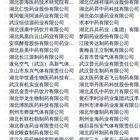
湖北荟海医药技术研究院有限公司
湖北
湖北仁悦药业股份有限公司
湖北药昇中药科技有限公司
黄冈银河阿迪药业有限公司
湖北佑尔盛药业有限公司
武汉恒信源药业有限公司
求本中药有限公司
湖北强康中药饮片有限公司
湖北
湖北凤凰白云山药业有限公司
梦阳药业股份有限公司
安琪酵母股份有限公司药业分公司
江陵奔达制药有限公司
湖北辰美中药有限公司
黄梅县王立制氧有限公司
湖北长江源制药有限公司
石首市普瑞气体有限公司
液化空气（武汉）高新气体有限公司
武汉普元药业有限责任公司
京山市东兴气体有限责任公司
武汉普生制药有限公司
湖北华世通生物医药科技有限公司
远大
武汉有机实业有限公司
湖北
湖北金贵中药饮片有限公司
湖北孟氏中药饮片有限公司
湖北华龙生物制药有限公司
黄石李
湖北博凯医药科技有限公司
荆州市津奉药业发展有限公
荆州市骅珑气体有限公司
湖北华傲制药有限公司
湖北长联杜勒制药有限公司
荆州金海药业有限公司
湖北香连药业有限责任公司
秭归县恒安气体有限责任公
湖北唯森制药有限公司
湖北四环制药有限公司
武汉久安药物研究院有限公司
华润