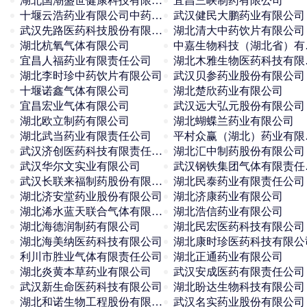
湖北国潮盛世健康科技有限公司
宜昌三峡制药有限公司
十堰云浩药业有限公司中药饮片厂
武汉健民大鹏药业有限公司
武汉先路医药科技股份有限公司
湖北清大中药饮片有限公司
湖北杭氧气体有限公司
中嘉
宜昌人福药业有限责任公司
湖北
湖北李时珍中药饮片有限公司
武汉贝参药业股份有限公司
十堰诺鑫气体有限公司
湖北楚欣药业有限公司
宜昌宏业气体有限公司
武汉远大弘元股份有限公司
湖北欧立制药有限公司
湖北蝴蝶兰药业有限公司
湖北武当药业有限责任公司
平村
武汉济创医药科技有限责任公司
湖北汇中制药股份有限公司
武汉华尔文实业有限公司
武汉
武汉长联来福制药股份有限公司
湖北民泰药业有限责任公司
湖北济安堂药业股份有限公司
湖北济康药业有限公司
湖北浠水蓝天联合气体有限公司
湖北浩信药业有限公司
湖北海德润制药有限公司
湖北民宏医药科技有限公司
湖北海美纳医药科技有限公司
湖北康时珍医药科技有限公
利川市胜业气体有限责任公司
湖北正通药业有限公司
湖北炎黄本草药业有限公司
武汉安成医药有限责任公司
武汉新生命医药科技有限公司
湖北盼达生物科技有限公司
湖北和诺生物工程股份有限公司
武汉名实药业股份有限公司