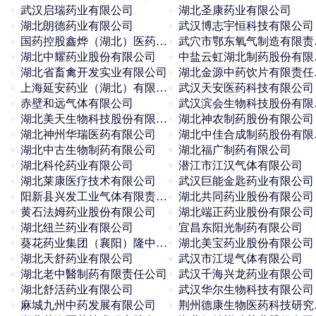
武汉启瑞药业有限公司
湖北圣康药业有限公司
湖北朗德药业有限公司
武汉博志宇恒科技有限公司
国药控股鑫烨（湖北）医药有限公司
武穴
湖北中耀药业股份有限公司
中盐
湖北省畜禽开发实业有限公司
湖北
上海延安药业（湖北）有限公司
武汉天安医药科技有限公司
赤壁和远气体有限公司
武汉
湖北美天生物科技股份有限公司
湖北神农制药股份有限公司
湖北神州华瑞医药有限公司
湖北
湖北中古生物制药有限公司
湖北福广制药有限公司
湖北科伦药业有限公司
潜江市江汉气体有限公司
湖北莱康医疗技术有限公司
武汉巨能金匙药业有限公司
阳新县兴发工业气体有限责任公司
湖北共同药业股份有限公司
黄石法姆药业股份有限公司
湖北端正药业股份有限公司
湖北纽兰药业有限公司
宜昌东阳光制药有限公司
葵花药业集团（襄阳）隆中有限公司
湖北美宝药业股份有限公司
湖北天舒药业有限公司
武汉市江堤气体有限公司
湖北老中醫制药有限责任公司
武汉千海兴龙药业有限公司
湖北舒活药业有限公司
武汉华尔生物科技有限公司
麻城九州中药发展有限公司
荆州德