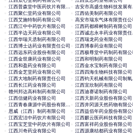
江西众心堂制药有限公司
江西众志药业有限公司
江西普森堂中医药饮片有限公司
吉安
江西聚仁堂药业有限公司
江西佑美制药有限公司
江西艾施特制药有限公司
高安市瑞东气体有限责任公
江西江中中药饮片有限公司
江西药都樟树制药有限公司
江西半边天药业有限公司
江西
江西华瑞天丞制药有限公司
江西瑞龙药业有限公司
江西博士达药业有限责任公司
江西博泰药业有限公司
江西远东药业股份有限公司
江西极尊堂中药制药有限公
江西金世康药业有限公司
江西和明制药有限公司
江西和盈药业有限公司
江西金水宝制药有限公司
江西金芝堂药业有限公司
江西四海生物科技有限公司
江西大地制药有限责任公司
江西
江西长江药业有限公司
江西宜欣制药有限公司
赣州邦达高科制药有限公司
江西迪赛诺制药有限公司
江西信健药业有限公司
江西天新药业股份有限公司
江西青春康源中药股份有限公司
江西井冈源天然药物有限公
恩威（江西）制药有限公司
江西益佰年药业股份有限公
江西宏洁中药饮片有限公司
江西麒云医药科技有限公司
江西宝芝堂中药饮片有限公司
江西富祥药业股份有限公司
江西川奇药业有限公司
江西源康桔都药业有限公司