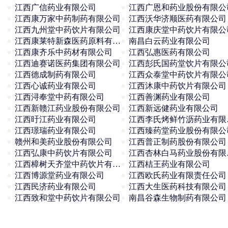
江西广信药业有限公司
江西广恩和药业股份有限公
江西康万家中药制药有限公司
江西沃华济顺医药有限公司
江西九州堂中药饮片有限公司
江西康庆堂中药饮片有限公
江西康莱特新森医药原料有限公司
南昌白云药业有限公司
江西康齐乐中药材有限公司
江西弘惠医药有限公司
江西迪赛诺医药集团有限公司
江西彭氏国药堂饮片有限公
江西德成制药有限公司
江西众泰堂中药饮片有限公
江西心诚药业有限公司
江西沐康中药饮片有限公司
江西浔奉堂中药有限公司
江西善渊药业有限公司
江西新赣江药业股份有限公司
江西新远健药业有限公司
江西旴江药业有限公司
江西
江西璟瑞药业有限公司
江西臻药堂药业股份有限公
赣州和美药业股份有限公司
江西普正制药股份有限公司
江西弘康中药饮片有限公司
江西
江西樟树天齐堂中药饮片有限公司
江西桔王药业有限公司
江西博源堂药业有限公司
江西欧氏药业有限责任公司
江西民济药业有限公司
江西大生医药科技有限公司
江西致和堂中药饮片有限公司
南昌谷森生物制药有限公司