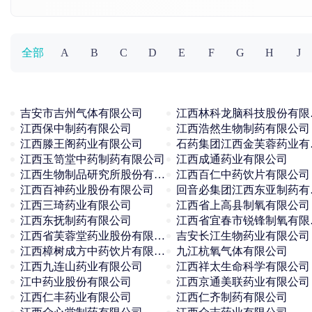
全部
A
B
C
D
E
F
G
H
J
吉安市吉州气体有限公司
江西
江西保中制药有限公司
江西浩然生物制药有限公司
江西滕王阁药业有限公司
石药
江西玉笥堂中药制药有限公司
江西成通药业有限公司
江西生物制品研究所股份有限公司
江西百仁中药饮片有限公司
江西百神药业股份有限公司
回音
江西三琦药业有限公司
江西省上高县制氧有限公司
江西东抚制药有限公司
江西省
江西省芙蓉堂药业股份有限公司
吉安长江生物药业有限公司
江西樟树成方中药饮片有限公司
九江杭氧气体有限公司
江西九连山药业有限公司
江西祥太生命科学有限公司
江中药业股份有限公司
江西京通美联药业有限公司
江西仁丰药业有限公司
江西仁齐制药有限公司