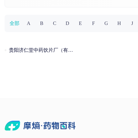
全部
A
B
C
D
E
F
G
H
J
贵阳济仁堂中药饮片厂（有限合伙）