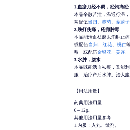
1.血瘀月经不调，经闭痛
本品辛散苦泄，温通行滞，
常配伍
当归
、
赤芍
、
茺蔚子
2.跌打伤痛，疮痈肿毒
本品能活血祛瘀以消肿止痛
或配伍
当归
、
红花
、
桃仁
敷，或配伍
金银花
、
黄连
、
3.水肿，腹水
本品既能活血祛瘀，又能利
服，治疗产后水肿。治大腹
【用法用量】
药典用法用量
6～12g。
其他用法用量参考
1.内服：入丸、散剂。