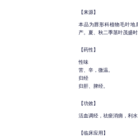
【来源】
本品为唇形科植物毛叶地瓜儿苗 Lyc
产。夏、秋二季茎叶茂盛时
【药性】
性味
苦、辛，微温。
归经
归肝、脾经。
【功效】
活血调经，祛瘀消痈，利水
【临床应用】