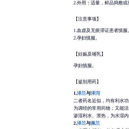
2.外用：适量，鲜品捣敷
【注意事项】
1.血虚及无瘀滞证患者慎服
2.孕妇慎服。
【妊娠及哺乳】
孕妇慎服。
【鉴别用药】
1.
泽兰
与
泽泻
二者药名近似，均有利水功
为调经的常用药物；又能活
渗湿利水、泄热，为水湿内
2.
泽兰
与
佩兰