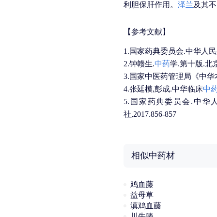
利胆保肝作用。
泽兰
及其不
【参考文献】
1.国家药典委员会.中华人民共
2.钟赣生.
中药
学.第十版.北京
3.国家中医药管理局《中华本草
4.张廷模,彭成.中华临床
中
5.国家药典委员会.中华
社,2017.856-857
相似中药材
鸡血藤
益母草
滇鸡血藤
川牛膝