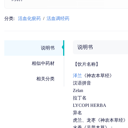
分类:
活血化瘀药
/
活血调经药
说明书
说明书
相似中药材
【饮片名称】
泽兰
《神农本草经》
相关分类
汉语拼音
Zelan
拉丁名
LYCOPI HERBA
异名
虎兰、龙枣《神农本草经》
水香《吴普本草》；