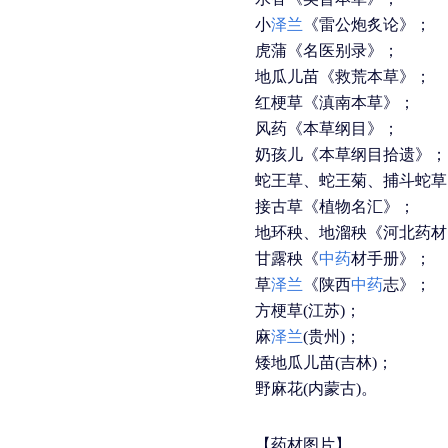
小
泽兰
《雷公炮炙论》；
虎蒲《名医别录》；
地瓜儿苗《救荒本草》；
红梗草《滇南本草》；
风药《本草纲目》；
奶孩儿《本草纲目拾遗》；
蛇王草、蛇王菊、捕斗蛇草
接古草《植物名汇》；
地环秧、地溜秧《河北药材
甘露秧《
中药
材手册》；
草
泽兰
《陕西
中药
志》；
方梗草(江苏)；
麻
泽兰
(贵州)；
矮地瓜儿苗(吉林)；
野麻花(内蒙古)。
【药材图片】