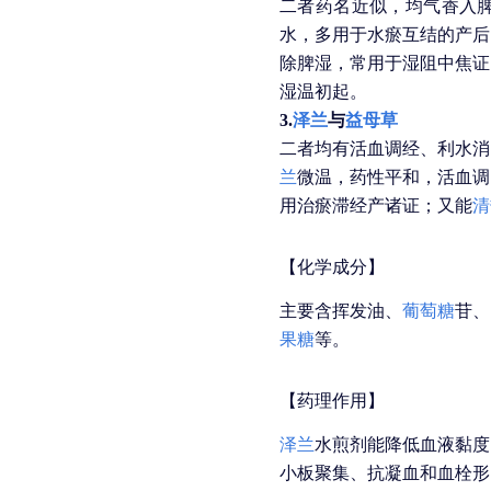
二者药名近似，均气香入
水，多用于水瘀互结的产后
除脾湿，常用于湿阻中焦证
湿温初起。
3.
泽兰
与
益母草
二者均有活血调经、利水消
兰
微温，药性平和，活血调
用治瘀滞经产诸证；又能
清
【化学成分】
主要含挥发油、
葡萄糖
苷、
果糖
等。
【药理作用】
泽兰
水煎剂能降低血液黏度
小板聚集、抗凝血和血栓形